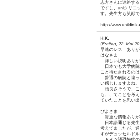
志方さんに連絡する
ですし、uniクリ
す。先生方も笑顔で
http://www.uniklinik
H.K.
(
Freitag, 22. Mai 2
早速のレス ありが
はなさま
詳しい説明ありが
日本でも大学病院
こと待たされるのは
普通の病院と違っ
い感じしますよね。
頭良さそうで、こ
も、、てことを考え
ていたことを思い出
ぴよさま
貴重な情報ありが
日本語通じる先生
考えてましたが、通
すがデュッセルドル
ドイツ語恐怖症の