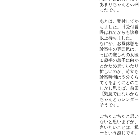
あまりちゃんと○○
ったです。
あとは、受付してか
ちました。｟受付番
呼ばれてからも診察
以上待ちました。
なにか、お昼休憩を
診察中の雰囲気は、
っぱの厳しめの女医
１歳半の息子に向か
とかため息ついたり
忙しいのか、苛立ち
診察時間は５分くら
てくるようにとのこ
しかし思えば、前回
｟緊急ではないから
ちゃんとカレンダー
そうです。
ごちゃごちゃと思い
ないと思いますが、
言いたいことは、私
ーという感じです。