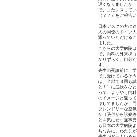
遅くなりましたが、
で、またレスしてい
（？？）をご報告い
日本デスクの方に連
人の同僚のドイツ人
添っていただけるこ
ました。
こちらの大学病院は
で、内科の外来棟（
かりずらく、自分だ
す。。
先生の受診前に、学
でに受けているそう
は、全部で３回も試
と！）に症状をひと
って、ようやく内科
のイメージと違って
キしてましたが、同
フレンドリーな空気
が（受付から診察終
とを気にせず無事受
も日本の大学病院よ
ちなみに、わたしが
先生がお一人いるそ