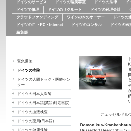
ドイツのサービス
ドイツの理美容室
ドイツの法律
ド
ドイツで修理
ドイツのリクルート
ドイツの経理会計
クラウドファンディング
ワインの木のオーナー
ドイツの
ドイツのIT ・PC・Internet
ドイツのコンサル
ドイツの医
編集部
緊急通訳
ドイツの病院
ドイツの人間ドック・医療セン
ター
ドイツの日本人医師
ドイツの日本語(英語)対応医院
ドイツの血液検査
デュッセルドルフ周
ドイツの薬局(日本語)
Domonikus-Krankenhaus
ドイツの健康保険
Düsseldorf Heerdt オ