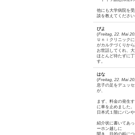
他にも大学病院を受
談を教えてください
ぴよ
(
Freitag, 22. Mai 2
Ｕｎｉクリニックに
がカルテづくりから
お世話してくれ、大
ほとんど待たずに丁
す。
はな
(
Freitag, 22. Mai 2
息子の足をデュッセ
が、
まず、料金の発生す
に車を止めました。
日本式１階にパンや
紹介状に書いてあっ
ーホン越しに
聞き、目的の科につ