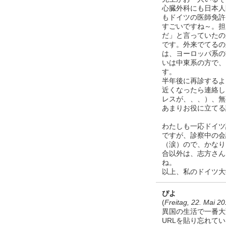
心臓外科にも日本人
もドイツの医師免許
すごいですね～。担
だ」と言っていたの
です。外来でてるの
は、ヨーロッパ系の
いは中東系の方で、
す。
半年後に再診するよ
近くなったら連絡し
レスが、、、）、無
あまりお役に立てる
わたしも一応ドイツ
ですが、診察中の会
（涙）ので、かなり
合以外は、志方さん
ね。
以上、私のドイツ大
ぴよ
(
Freitag, 22. Mai 2
異国の生活で一番大
URLを貼り忘れて