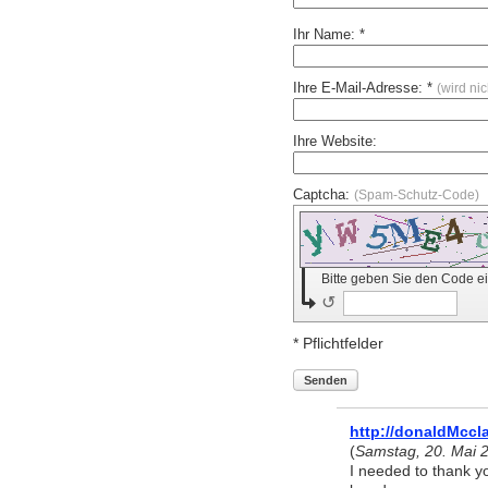
Ihr Name: *
Ihre E-Mail-Adresse: *
(wird ni
Ihre Website:
Captcha:
(Spam-Schutz-Code)
Bitte geben Sie den Code e
↺
* Pflichtfelder
Senden
http://donaldMccl
(
Samstag, 20. Mai 
I needed to thank you