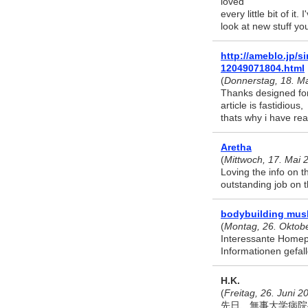
loved
every little bit of it
look at new stuff y
http://ameblo.jp/
12049071804.html
(
Donnerstag, 18. M
Thanks designed for
article is fastidious,
thats why i have read
Aretha
(
Mittwoch, 17. Mai 
Loving the info on 
outstanding job on t
bodybuilding mus
(
Montag, 26. Oktob
Interessante Homep
Informationen gefal
H.K.
(
Freitag, 26. Juni 2
先日、無事大学病院