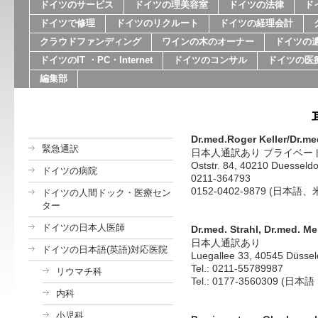
ドイツのサービス
ドイツの理美容室
ドイツの法律
ド
ドイツで修理
ドイツのリクルート
ドイツの経理会計
クラウドファンディング
ワインの木のオーナー
ドイツの
ドイツのIT ・PC・Internet
ドイツのコンサル
ドイツの医
編集部
Dr.med.Roger Keller /Dr.m
緊急通訳
日本人通訳あり プライベー
Oststr. 84, 40210 Duesseldo
ドイツの病院
0211-364793
0152-0402-9879 (日本語
ドイツの人間ドック・医療セン
ター
ドイツの日本人医師
Dr.med. Strahl, Dr.med. Me
日本人通訳あり
ドイツの日本語(英語)対応医院
Luegallee 33, 40545 Düssel
Tel.: 0211-55789987
リウマチ科
Tel.: 0177-3560309 (日
内科
小児科