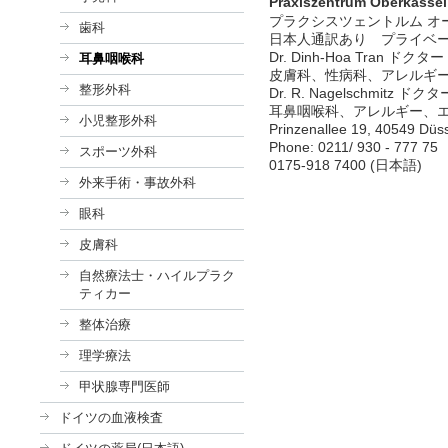
Praxiszentrum Oberkass
プラクシスツェントルム オ
歯科
日本人通訳あり プライベ
Dr. Dinh-Hoa Tran ドクタ
耳鼻咽喉科
皮膚科、性病科、アレルギ
整形外科
Dr. R. Nagelschmitz
耳鼻咽喉科、アレルギー、
小児整形外科
Prinzenallee 19, 40549 Düss
Phone: 0211/ 930 - 77
スポーツ外科
0175-918 7400 (日本語)
外来手術・事故外科
眼科
皮膚科
自然療法士・ハイルプラク
ティカー
整体治療
理学療法
甲状腺専門医師
ドイツの血液検査