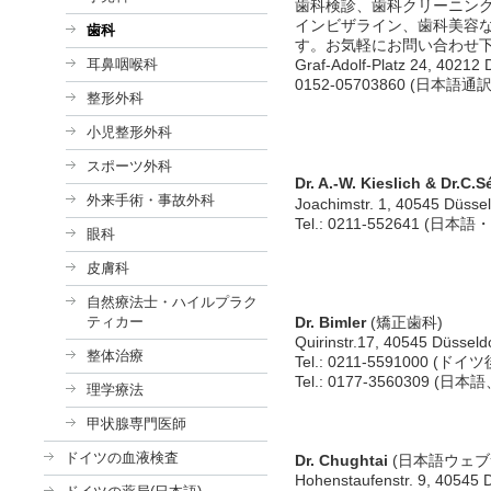
歯科検診、歯科クリーニン
インビザライン、歯科美容
歯科
す。お気軽にお問い合わせ下
耳鼻咽喉科
Graf-Adolf-Platz 24, 40212 
0152-05703860 (日本語通
整形外科
小児整形外科
スポーツ外科
Dr. A.-W. Kieslich & Dr.C.
外来手術・事故外科
Joachimstr. 1, 40545 Düsse
Tel.: 0211-552641 (日本
眼科
皮膚科
自然療法士・ハイルプラク
ティカー
Dr. Bimler
(矯正歯科)
Quirinstr.17, 40545 Düsseldo
整体治療
Tel.: 0211-5591000 (ド
Tel.: 0177-3560309 (日
理学療法
甲状腺専門医師
ドイツの血液検査
Dr. Chughtai
(日本語ウェブ
Hohenstaufenstr. 9, 40545 