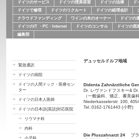
ドイツのサービス
ドイツの理美容室
ドイツの法律
ド
ドイツで修理
ドイツのリクルート
ドイツの経理会計
クラウドファンディング
ワインの木のオーナー
ドイツの
ドイツのIT ・PC・Internet
ドイツのコンサル
ドイツの医
編集部
デュッセルドルフ地域
緊急通訳
ドイツの病院
ドイツの人間ドック・医療セン
Didenta Zahnärztliche Ge
ター
Dr.
レヴァンドフスキー
& Dr
（一般歯科、矯正、審美歯
ドイツの日本人医師
Niederkasselerstr. 100, 405
Tel.:0162-1761443 (小野)
ドイツの日本語(英語)対応医院
リウマチ科
内科
Die Pluszahnarzt 24
プラ
小児科