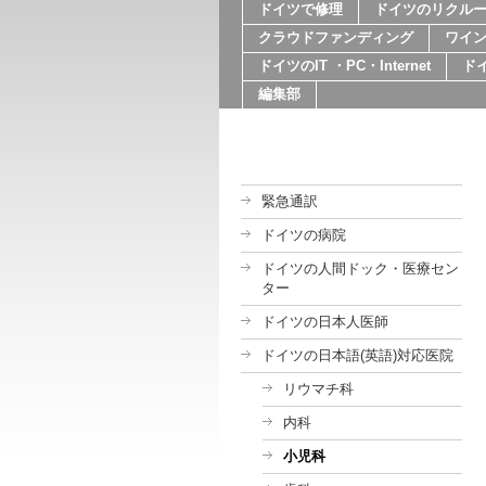
ドイツで修理
ドイツのリクル
クラウドファンディング
ワイ
ドイツのIT ・PC・Internet
ド
編集部
緊急通訳
ドイツの病院
ドイツの人間ドック・医療セン
ター
ドイツの日本人医師
ドイツの日本語(英語)対応医院
リウマチ科
内科
小児科