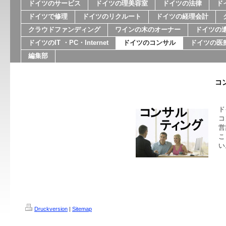
ドイツのサービス
ドイツの理美容室
ドイツの法律
ド
ドイツで修理
ドイツのリクルート
ドイツの経理会計
クラウドファンディング
ワインの木のオーナー
ドイツの
ドイツのIT ・PC・Internet
ドイツのコンサル
ドイツの医
編集部
コ
ド
コ
営
こ
い
Druckversion
|
Sitemap